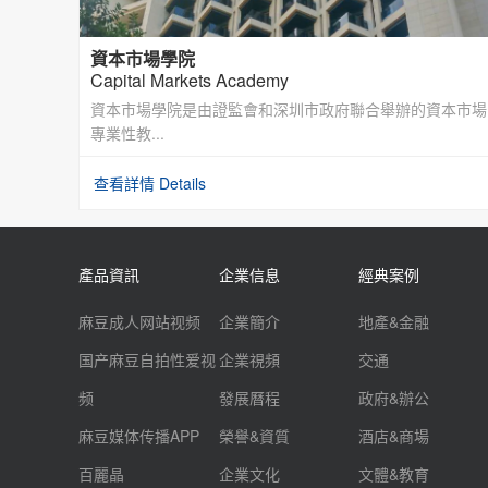
資本市場學院
Capital Markets Academy
資本市場學院是由證監會和深圳市政府聯合舉辦的資本市場
專業性教...
查看詳情 Details
產品資訊
企業信息
經典案例
麻豆成人网站视频
企業簡介
地產&金融
国产麻豆自拍性爱视
企業視頻
交通
频
發展曆程
政府&辦公
麻豆媒体传播APP
榮譽&資質
酒店&商場
百麗晶
企業文化
文體&教育