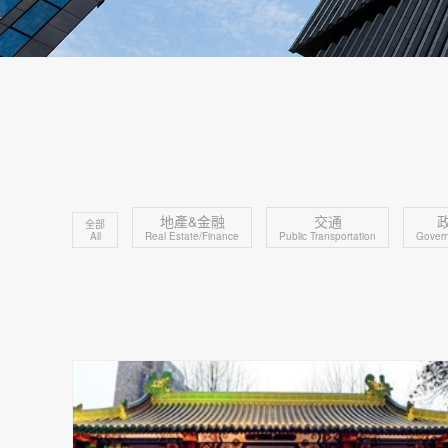
地產&金融
交通
全部
All
Real Estate/Finance
Public Transportation
Govern