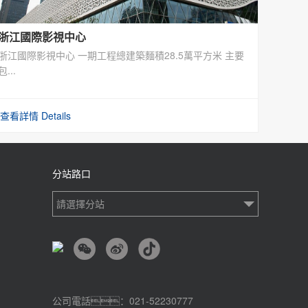
浙江國際影視中心
浙江國際影視中心 一期工程總建築麵積28.5萬平方米 主要
包...
查看詳情 Details
分站路口
請選擇分站
公司電話：021-52230777