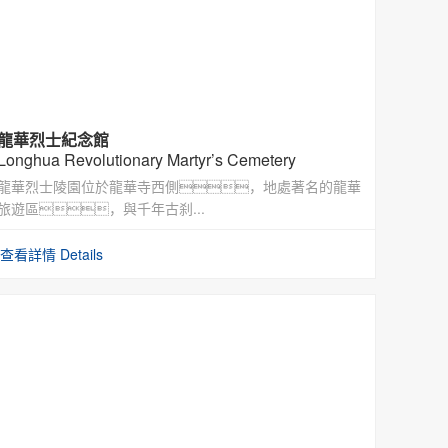
龍華烈士紀念館
Longhua Revolutionary Martyr’s Cemetery
龍華烈士陵園位於龍華寺西側，地處著名的龍華
旅遊區，與千年古刹...
查看詳情 Details