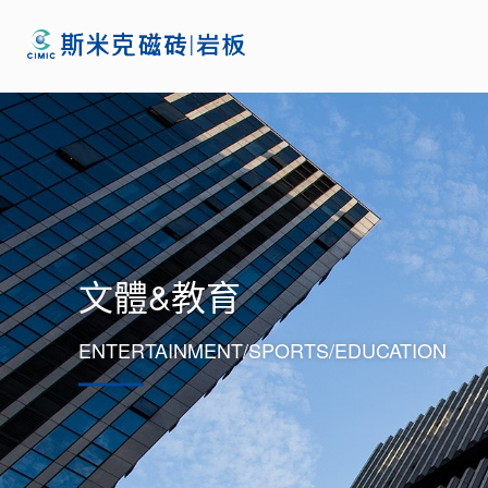
文體&教育
ENTERTAINMENT/SPORTS/EDUCATION