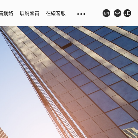
售網絡
展廳鑒賞
在線客服