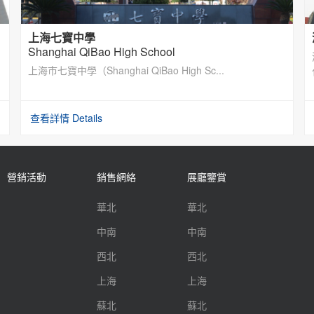
上海七寶中學
Shanghai QiBao High School
上海市七寶中學（Shanghai QiBao High Sc...
查看詳情 Details
營銷活動
銷售網絡
展廳鑒賞
華北
華北
中南
中南
西北
西北
上海
上海
蘇北
蘇北