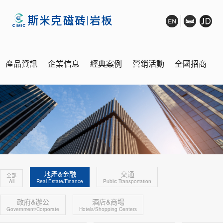
產品資訊
企業信息
經典案例
營銷活動
全國招商
銷售網絡
展廳鑒賞
在線客服
地產&金融
交通
全部
All
Real Estate/Finance
Public Transportation
政府&辦公
酒店&商場
Government/Corporate
Hotels/Shopping Centers