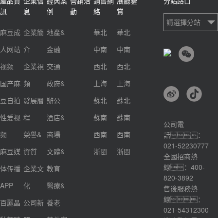
產品資
企業信
經典案
營銷活
銷售網
展廳鑒
分站路口
訊
息
例
動
絡
賞
請選擇分站
麻豆成
企業簡
地產&
華北
華北
人网站
介
金融
中南
中南
视频
企業視
交通
西北
西北
国产麻
頻
政府&
上海
上海
豆自拍
發展曆
辦公
蘇北
蘇北
性爱视
程
酒店&
蘇南
蘇南
公司電
频
榮譽&
商場
西南
西南
話：
021-52230777
麻豆媒
資質
文體&
浙閩
浙閩
全國招商熱
線：400-
体传播
企業文
教育
820-3892
APP
化
醫療&
售後服務熱
線：
百麗晶
公司新
養老
021-54312300