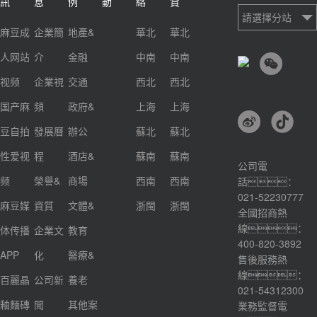
訊
息
例
動
絡
賞
請選擇分站
麻豆成
企業簡
地產&
華北
華北
人网站
介
金融
中南
中南
视频
企業視
交通
西北
西北
国产麻
頻
政府&
上海
上海
豆自拍
發展曆
辦公
蘇北
蘇北
性爱视
程
酒店&
蘇南
蘇南
公司電
频
榮譽&
商場
西南
西南
話：
021-52230777
麻豆媒
資質
文體&
浙閩
浙閩
全國招商熱
線：
体传播
企業文
教育
400-820-3892
APP
化
醫療&
售後服務熱
線：
百麗晶
公司新
養老
021-54312300
釉麵磚
聞
其他案
業務監督電