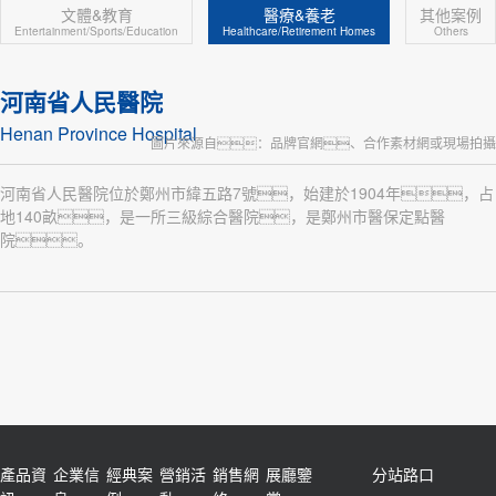
文體&教育
醫療&養老
其他案例
Entertainment/Sports/Education
Healthcare/Retirement Homes
Others
河南省人民醫院
Henan Province Hospital
圖片來源自：品牌官網、合作素材網或現場拍攝
河南省人民醫院位於鄭州市緯五路7號，始建於1904年，占
地140畝，是一所三級綜合醫院，是鄭州市醫保定點醫
院。
產品資
企業信
經典案
營銷活
銷售網
展廳鑒
分站路口