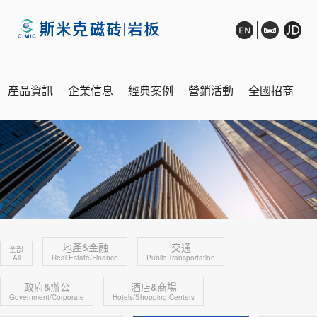
產品資訊
企業信息
經典案例
營銷活動
全國招商
銷售網絡
展廳鑒賞
在線客服
地產&金融
交通
全部
All
Real Estate/Finance
Public Transportation
政府&辦公
酒店&商場
Government/Corporate
Hotels/Shopping Centers