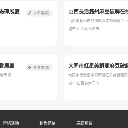
磁磚展廳
山西長治潞州麻豆破解在
查看展廳
山西省長治市潞州區長安街69號五
城市:山西省長治市
看展廳
大同市紅星美凱龍麻豆破
查看展廳
專賣...
大同市開發區永泰南路紅星美凱龍東信
城市:山西省大同市
營銷活動
銷售網絡
展廳鑒賞