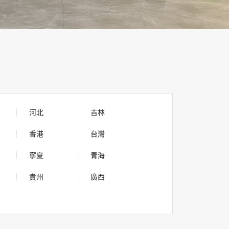
河北
吉林
香港
台灣
寧夏
青海
貴州
廣西