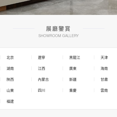
展廳鑒賞
SHOWROOM GALLERY
北京
遼寧
黑龍江
天津
湖南
江西
廣東
海南
陝西
內蒙古
新疆
甘肅
山東
四川
重慶
雲南
福建